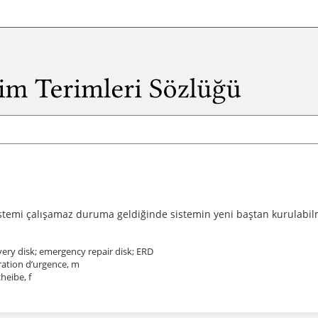
 sistemi çalışamaz duruma geldiğinde sistemin yeni baştan kurulab
ry disk; emergency repair disk; ERD
ration d’urgence, m
heibe, f