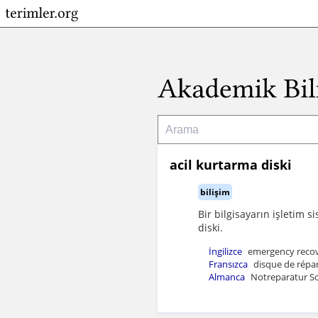
acil kurtarma diski
bilişim
Bir bilgisayarın işletim
diski.
İngilizce
emergency recove
Fransızca
disque de répa
Almanca
Notreparatur Sc