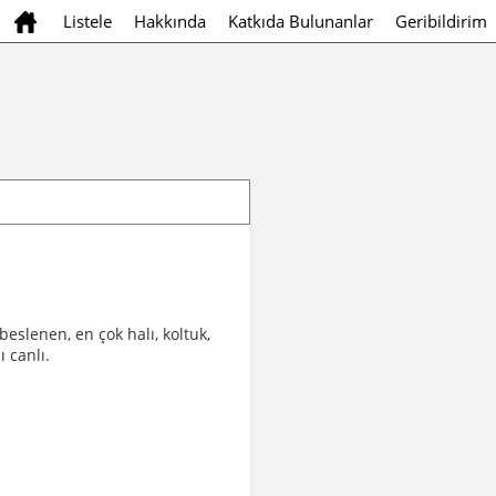
Listele
Hakkında
Katkıda Bulunanlar
Geribildirim
eslenen, en çok halı, koltuk,
 canlı.