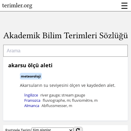
☰
akarsu ölçü aleti
meteoroloji
Akarsuların su seviyesini ölçen ve kaydeden alet.
İngilizce
river gauge; stream gauge
Fransızca
fluviographe, m; fluviomètre, m
Almanca
Abflussmesser, m
Rastgele Terim: