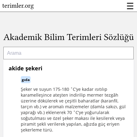
☰
akide şekeri
gıda
Şeker ve suyun 175-180 ˚C’ye kadar ısıtılıp
karamelleşince ateşten indirilip mermer tezgâh
üzerine dökülerek ve çeşitli baharatlar (karanfil,
tarçın vb.) ve aromalı malzemeler (damla sakızı, gül
yaprağı vb.) eklenerek 70 ˚C’ye yoğurularak
soğutulması ve özel şeker makası ile kesilerek veya
piramit şekli verilerek yapılan, ağızda güç eriyen
şekerleme türü.