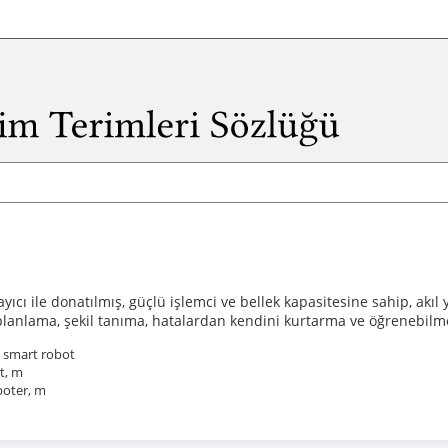
layıcı ile donatılmış, güçlü işlemci ve bellek kapasitesine sahip, ak
lanlama, şekil tanıma, hatalardan kendini kurtarma ve öğrenebilme 
; smart robot
nt, m
boter, m