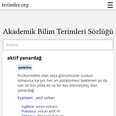
☰
aktif yanardağ
yerbilim
Püskürmekte olan veya günümüzde suskun
olmasına karşın, her an püskürmesi beklenen ya da
son on bin yılda en az bir kez etkinleşmiş olan
yanardağ.
Eşanlam:
aktif volkan
İngilizce
active volcano
Fransızca
volcan actif, m
Almanca
aktiver Vulkan, m