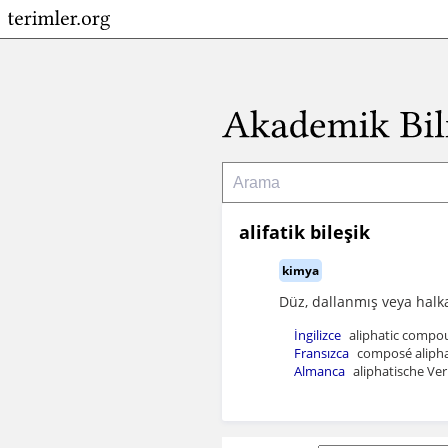
alifatik bileşik
kimya
Düz, dallanmış veya halk
İngilizce
aliphatic comp
Fransızca
composé alipha
Almanca
aliphatische Ver