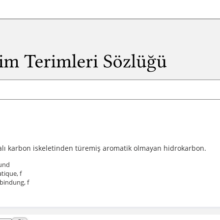
alı karbon iskeletinden türemiş aromatik olmayan hidrokarbon.
ound
tique, f
bindung, f