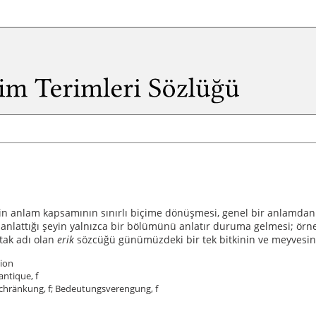
in anlam kapsamının sınırlı biçime dönüşmesi, genel bir anlamdan
 anlattığı şeyin yalnızca bir bölümünü anlatır duruma gelmesi; örn
tak adı olan
erik
sözcüğü günümüzdeki bir tek bitkinin ve meyvesini
tion
antique, f
hränkung, f; Bedeutungsverengung, f