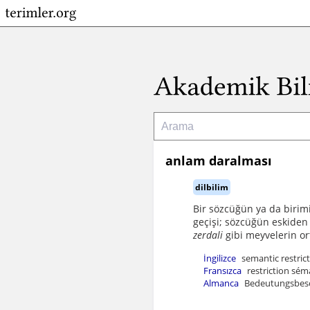
anlam daralması
dilbilim
Bir sözcüğün ya da birim
geçişi; sözcüğün eskiden
zerdali
gibi meyvelerin or
İngilizce
semantic restric
Fransızca
restriction sém
Almanca
Bedeutungsbesc