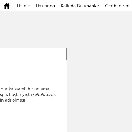
Listele
Hakkında
Katkıda Bulunanlar
Geribildirim
 dar kapsamlı bir anlama
eğin, başlangıçta
şeftali, kayısı,
n adı olması.