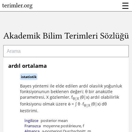
☰
ardıl ortalama
istatistik
Bayes yöntemi ile elde edilen ardıl olasılık yoğunluk
fonksiyonunun beklenen değeri; θ bir anakütle
parametresi, X gözlemler, f
(θ|x) ardıl olabilirlik
θ|X
fonksiyonu olmak üzere ӫ = ∫ θ ∙f
(θ|x) dθ
θ|X
kestirimi.
İngilizce
posterior mean
Fransızca
moyenne postérieure, f
Almanca
a-posteriori Durchschnitt, m