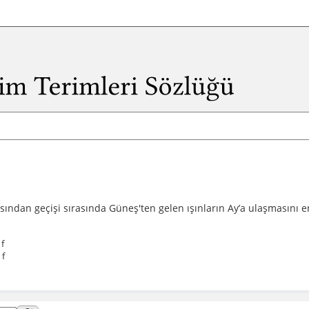
rasından geçişi sırasında Güneş'ten gelen ışınların Ay’a ulaşmasını 
 f
 f