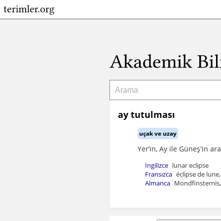
ay tutulması
uçak ve uzay
Yer’in, Ay ile Güneş'in a
İngilizce
lunar eclipse
Fransızca
éclipse de lune,
Almanca
Mondfinsternis,