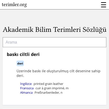
☰
baskı ciltli deri
deri
Üzerinde baskı ile oluşturulmuş cilt desenine sahip
deri.
İngilizce
printed grain leather
Fransızca
cuir à grain imprimé, m
Almanca
Preßnarbenleder, n