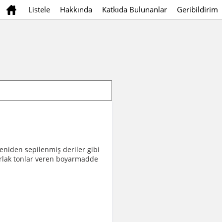
Listele
Hakkında
Katkıda Bulunanlar
Geribildirim
yeniden sepilenmiş deriler gibi
parlak tonlar veren boyarmadde