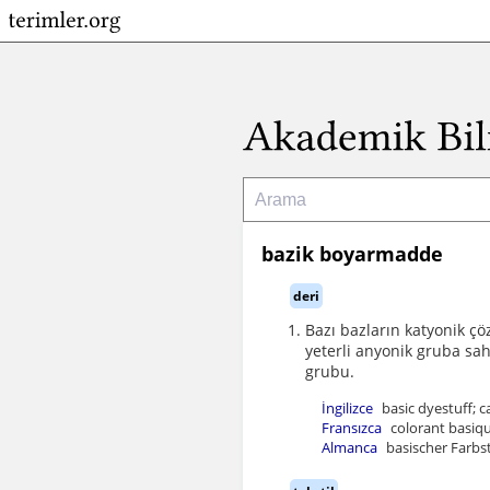
bazik boyarmadde
deri
Bazı bazların katyonik çö
yeterli anyonik gruba sa
grubu.
İngilizce
basic dyestuff; c
Fransızca
colorant basiqu
Almanca
basischer Farbs