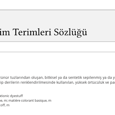
zünür tuzlarından oluşan, bitkisel ya da sentetik sepilenmiş ya da 
hip derilerin renklendirilmesinde kullanılan, yüksek örtücülük ve 
ationic dyestuff
e, m; matière colorant basique, m
toff, m