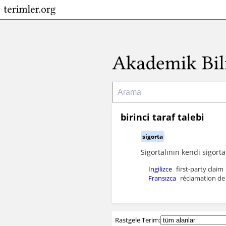
birinci taraf talebi
sigorta
Sigortalının kendi sigorta
İngilizce
first-party claim
Fransızca
réclamation de 
Rastgele Terim: