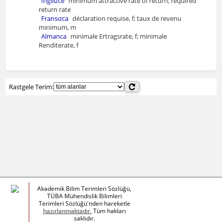
İngilizce
minimum attractive rate of return; required
return rate
Fransızca
déclaration requise, f; taux de revenu
minimum, m
Almanca
minimale Ertragsrate, f; minimale
Renditerate, f
Rastgele Terim:
Akademik Bilim Terimleri Sözlüğü,
TÜBA Mühendislik Bilimleri
Terimleri Sözlüğü'nden hareketle
hazırlanmaktadır.
Tüm hakları
saklıdır.