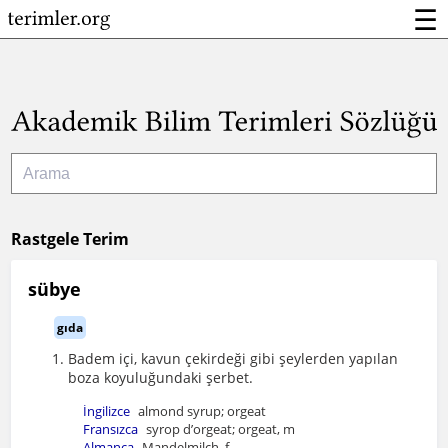
☰
Rastgele Terim
sübye
gıda
Badem içi, kavun çekirdeği gibi şeylerden yapılan
boza koyuluğundaki şerbet.
İngilizce
almond syrup; orgeat
Fransızca
syrop d’orgeat; orgeat, m
Almanca
Mandelmilch, f