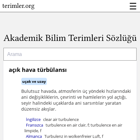
☰
açık hava türbülansı
uçak ve uzay
Bulutsuz havada, atmosferin üç yöndeki hızlarındaki
ani değişikliklerin, çevrinti ve hamlelerin yol açtığı,
seyir halindeki uçaklarda ani sarsıntılar yaratan
düzensiz akışlar.
İngilizce
clear air turbulence
Fransızca
turbulence en air clair, f; turbulence en air
limpide, f
Almanca
Turbulenz in wolkenfreier Luft, f