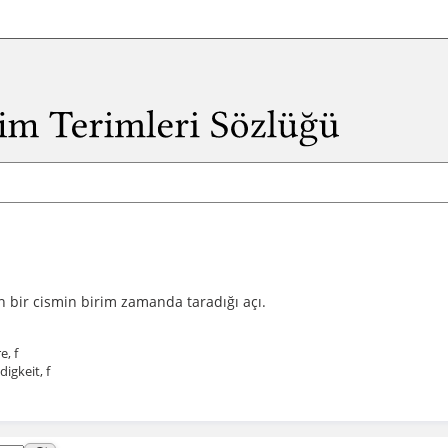
n bir cismin birim zamanda taradığı açı.
e, f
igkeit, f