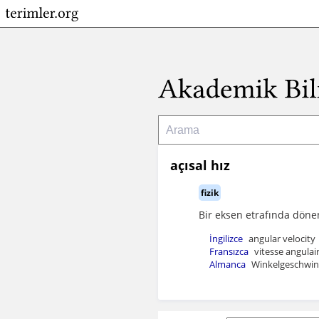
açısal hız
fizik
Bir eksen etrafında döne
İngilizce
angular velocity
Fransızca
vitesse angulair
Almanca
Winkelgeschwind