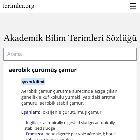
☰
aerobik çürümüş çamur
çevre bilimi
Aerobik çamur çürütme sürecinde açığa çıkan,
genellikle küf kokulu yumaklı yapıdaki arıtma
çamuru, aerobik stabil çamur.
Eşanlam:
oksijenle çürütülmüş çamur
İngilizce
aerobically digested sludge; aerobically
stabilized sludge
Fransızca
boue digerée par voie aérobie, f; boue
stabilisée par voie aérobie, f