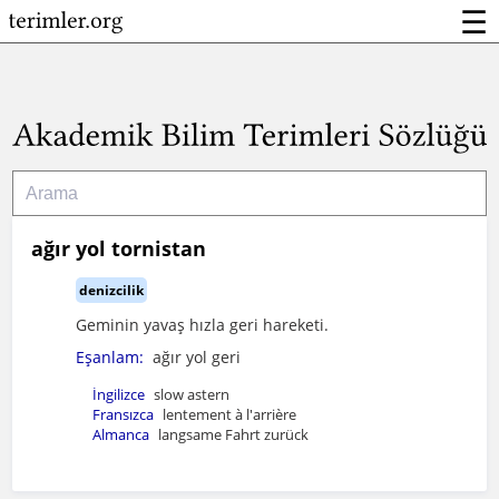
☰
ağır yol tornistan
denizcilik
Geminin yavaş hızla geri hareketi.
Eşanlam:
ağır yol geri
İngilizce
slow astern
Fransızca
lentement à l'arrière
Almanca
langsame Fahrt zurück