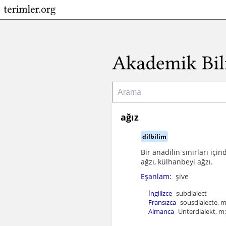
ağız
dilbilim
Bir anadilin sınırları içi
ağzı, külhanbeyi ağzı.
Eşanlam:
şive
İngilizce
subdialect
Fransızca
sousdialecte, 
Almanca
Unterdialekt, m