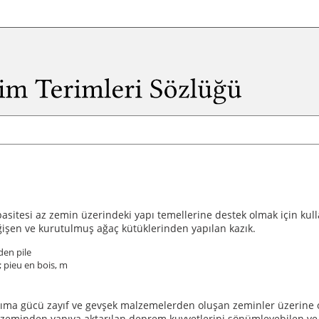
sitesi az zemin üzerindeki yapı temellerine destek olmak için kull
ğişen ve kurutulmuş ağaç kütüklerinden yapılan kazık.
den pile
; pieu en bois, m
şıma gücü zayıf ve gevşek malzemelerden oluşan zeminler üzerine 
, zeminden yapıya aktarılan deprem kuvvetlerini sönümleyebilen v