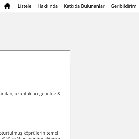
Listele
Hakkında
Katkıda Bulunanlar
Geribildirim
anılan, uzunlukları genelde 8
oturtulmuş köprülerin temel
e yükü sağlam zemine aktaran