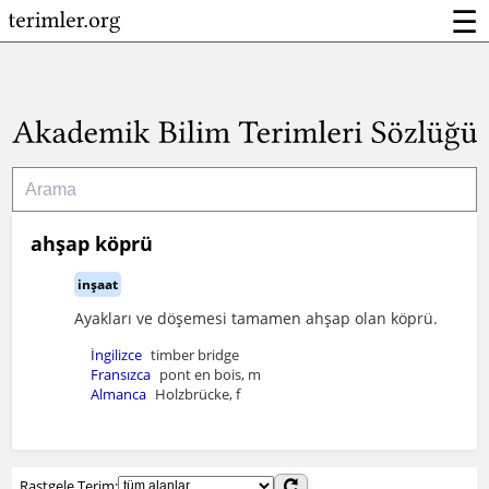
☰
ahşap köprü
inşaat
Ayakları ve döşemesi tamamen ahşap olan köprü.
İngilizce
timber bridge
Fransızca
pont en bois, m
Almanca
Holzbrücke, f
Rastgele Terim: