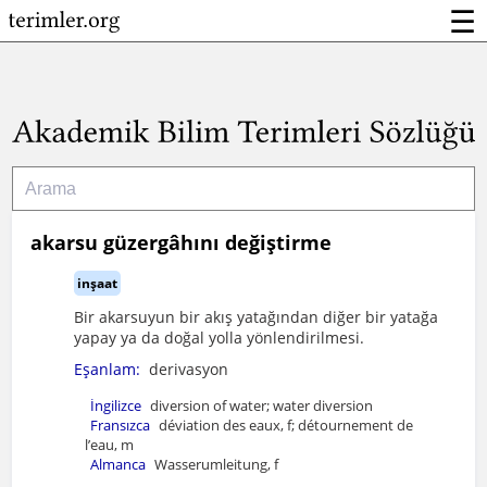
☰
akarsu güzergâhını değiştirme
inşaat
Bir akarsuyun bir akış yatağından diğer bir yatağa
yapay ya da doğal yolla yönlendirilmesi.
Eşanlam:
derivasyon
İngilizce
diversion of water; water diversion
Fransızca
déviation des eaux, f; détournement de
l’eau, m
Almanca
Wasserumleitung, f