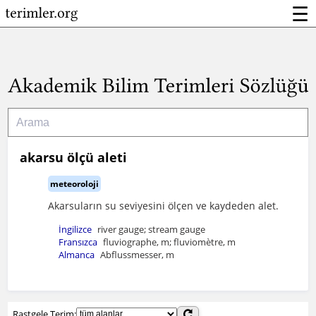
☰
akarsu ölçü aleti
meteoroloji
Akarsuların su seviyesini ölçen ve kaydeden alet.
İngilizce
river gauge; stream gauge
Fransızca
fluviographe, m; fluviomètre, m
Almanca
Abflussmesser, m
Rastgele Terim: