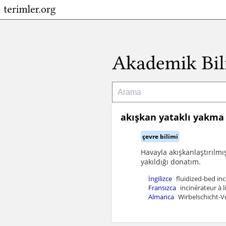
akışkan yataklı yakma 
çevre bilimi
Havayla akışkanlaştırılmış
yakıldığı donatım.
İngilizce
fluidized-bed in
Fransızca
incinérateur à li
Almanca
Wirbelschicht-V