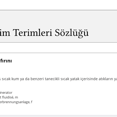
fırını
 sıcak kum ya da benzeri tanecikli sıcak yatak içerisinde atıkların ya
cinerator
t fluidisé, m
erbrennungsanlage, f