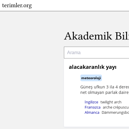
alacakaranlık yayı
meteoroloji
Güneş ufkun 3 ila 4 derec
net olmayan parlak daire
İngilizce
twilight arch
Fransızca
arche crépuscul
Almanca
Dämmerungsbo