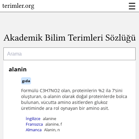
☰
alanin
gıda
Formülü C3H7NO2 olan, proteinlerin %2 ila 7’sini
oluşturan, α-alanin olarak doğal proteinlerde bolca
bulunan, vücutta amino asitlerden glukoz
üretiminde ara rol oynayan bir amino asit.
İngilizce
alanine
Fransızca
alanine, f
Almanca
Alanin, n