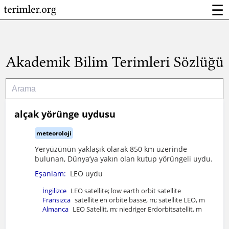
☰
alçak yörünge uydusu
meteoroloji
Yeryüzünün yaklaşık olarak 850 km üzerinde
bulunan, Dünya’ya yakın olan kutup yörüngeli uydu.
Eşanlam:
LEO uydu
İngilizce
LEO satellite; low earth orbit satellite
Fransızca
satellite en orbite basse, m; satellite LEO, m
Almanca
LEO Satellit, m; niedriger Erdorbitsatellit, m