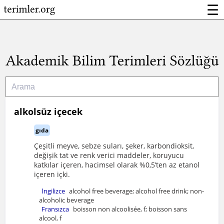
☰
alkolsüz içecek
gıda
Çeşitli meyve, sebze suları, şeker, karbondioksit,
değişik tat ve renk verici maddeler, koruyucu
katkılar içeren, hacimsel olarak %0,5’ten az etanol
içeren içki.
İngilizce
alcohol free beverage; alcohol free drink; non-
alcoholic beverage
Fransızca
boisson non alcoolisée, f; boisson sans
alcool, f