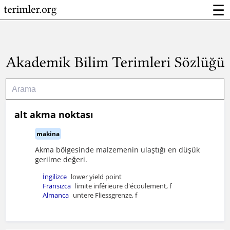
☰
alt akma noktası
makina
Akma bölgesinde malzemenin ulaştığı en düşük
gerilme değeri.
İngilizce
lower yield point
Fransızca
limite inférieure d'écoulement, f
Almanca
untere Fliessgrenze, f