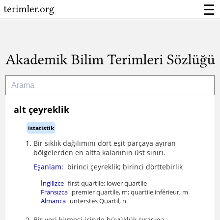
☰
alt çeyreklik
istatistik
Bir sıklık dağılımını dört eşit parçaya ayıran
bölgelerden en altta kalanının üst sınırı.
Eşanlam:
birinci çeyreklik; birinci dörttebirlik
İngilizce
first quartile; lower quartile
Fransızca
premier quartile, m; quartile inférieur, m
Almanca
unterstes Quartil, n
Bir veri kümesi içinde büyüklük sırasına