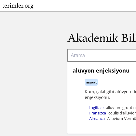
alüvyon enjeksiyonu
inşaat
Kum, çakıl gibi alüvyon d
enjeksiyonu.
İngilizce
alluvium groutin
Fransızca
coulis d’alluvio
Almanca
Alluvium-Vermör