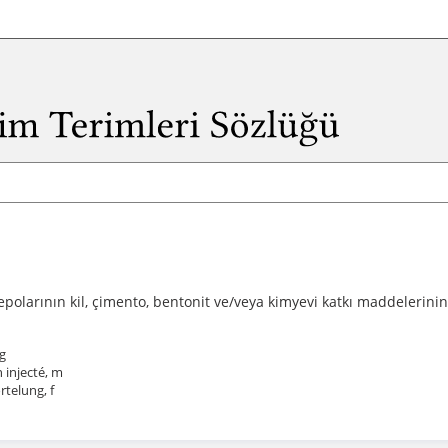
epolarının kil, çimento, bentonit ve/veya kimyevi katkı maddelerinin
g
n injecté, m
telung, f