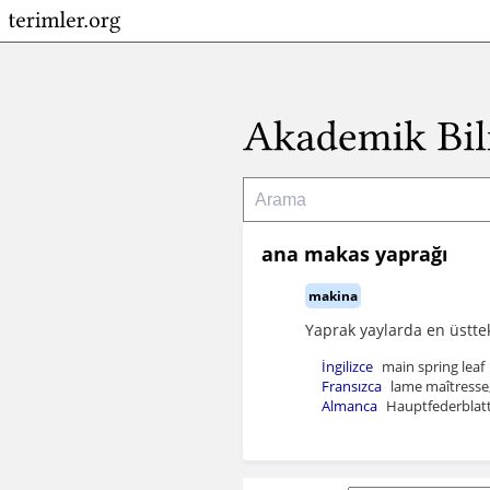
ana makas yaprağı
makina
Yaprak yaylarda en üstte
İngilizce
main spring leaf
Fransızca
lame maîtresse,
Almanca
Hauptfederblat