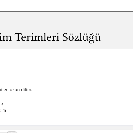
ki en uzun dilim.
 f
t, m