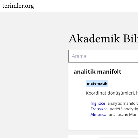
analitik manifolt
matematik
Koordinat dönüşümleri, he
İngilizce
analytic manifol
Fransızca
variété analytiq
Almanca
analitische Manni