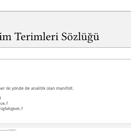
r iki yönde de analitik olan manifolt.
d
ue, f
gfaltigkeit, f