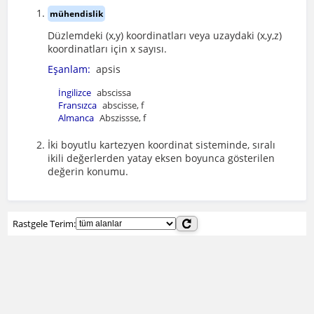
mühendislik
Düzlemdeki (x,y) koordinatları veya uzaydaki (x,y,z)
koordinatları için x sayısı.
Eşanlam:
apsis
İngilizce
abscissa
Fransızca
abscisse, f
Almanca
Abszissse, f
İki boyutlu kartezyen koordinat sisteminde, sıralı
ikili değerlerden yatay eksen boyunca gösterilen
değerin konumu.
Rastgele Terim: