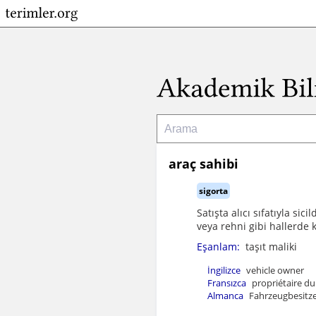
araç sahibi
sigorta
Satışta alıcı sıfatıyla si
veya rehni gibi hallerde ki
Eşanlam:
taşıt maliki
İngilizce
vehicle owner
Fransızca
propriétaire du
Almanca
Fahrzeugbesitze