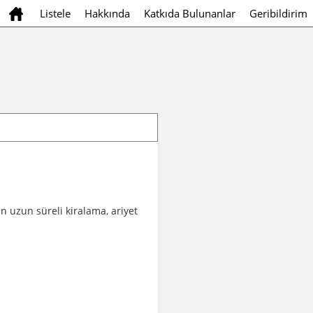
Listele
Hakkında
Katkıda Bulunanlar
Geribildirim
cın uzun süreli kiralama, ariyet