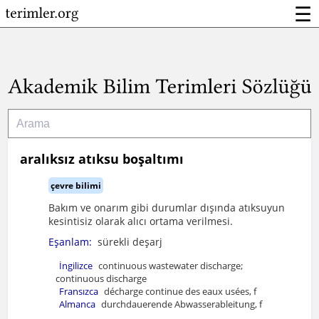
☰
aralıksız atıksu boşaltımı
çevre bilimi
Bakım ve onarım gibi durumlar dışında atıksuyun
kesintisiz olarak alıcı ortama verilmesi.
Eşanlam:
sürekli deşarj
İngilizce
continuous wastewater discharge;
continuous discharge
Fransızca
décharge continue des eaux usées, f
Almanca
durchdauerende Abwasserableitung, f