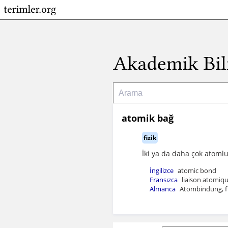
atomik bağ
fizik
İki ya da daha çok atomlu
İngilizce
atomic bond
Fransızca
liaison atomiqu
Almanca
Atombindung, f