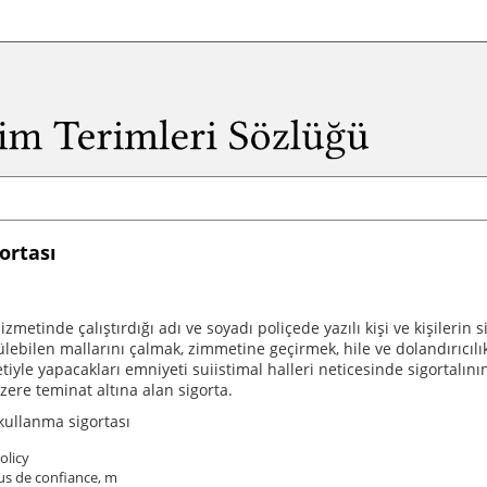
ortası
zmetinde çalıştırdığı adı ve soyadı poliçede yazılı kişi ve kişilerin s
ülebilen mallarını çalmak, zimmetine geçirmek, hile ve dolandırıcılık
iyle yapacakları emniyeti suiistimal halleri neticesinde sigortalını
ere teminat altına alan sigorta.
kullanma sigortası
olicy
us de confiance, m