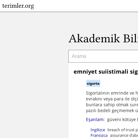
emniyet suiistimali sig
sigorta
Sigortalının emrinde ve hi
evrakını veya para ile ölç
bunlara sahip olmak suret
yazılı bedeli geçmemek üz
Eşanlam:
güveni kötüye 
İngilizce
breach of trust p
Fransızca
assurance d’ab