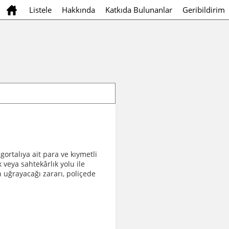
Listele
Hakkında
Katkıda Bulunanlar
Geribildirim
igortalıya ait para ve kıymetli
 veya sahtekârlık yolu ile
n uğrayacağı zararı, poliçede