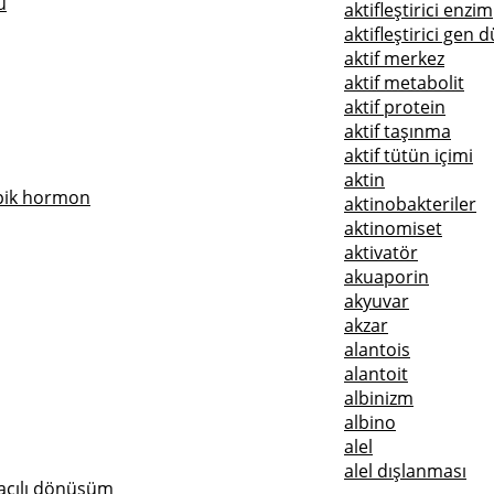
ü
aktifleştirici enzim
aktifleştirici gen
aktif merkez
aktif metabolit
aktif protein
aktif taşınma
aktif tütün içimi
aktin
pik hormon
aktinobakteriler
aktinomiset
aktivatör
akuaporin
akyuvar
akzar
alantois
alantoit
albinizm
albino
alel
alel dışlanması
acılı dönüşüm