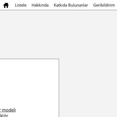
Listele
Hakkında
Katkıda Bulunanlar
Geribildirim
r modeli
aktör