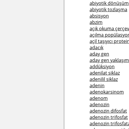
abiyotik dönüşüm
abiyotik tozlaşma
absisyon
abzim
açık okuma çerçev
açılma popülasyo
açil taşıyıcı protei
adacık
aday gen
aday gen yaklaşım
addüksiyon
adenilat siklaz
adenilil siklaz
adenin
adenokarsinom
adenom
adenozin
adenozin difosfat
adenozin trifosfat
adenozin trifosfat