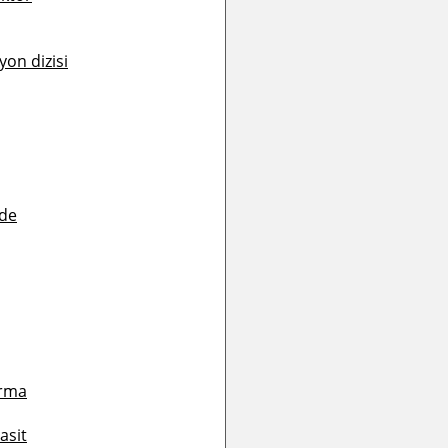
yon dizisi
de
ırma
asit