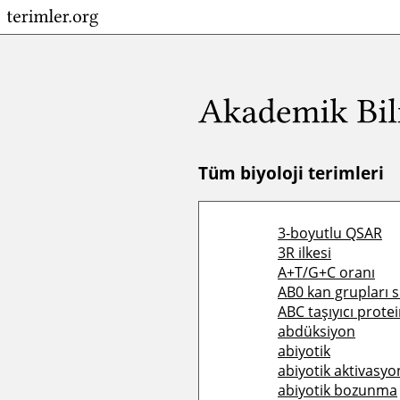
Tüm biyoloji terimleri
3-boyutlu QSAR
3R ilkesi
A+T/G+C oranı
AB0 kan grupları s
ABC taşıyıcı protei
abdüksiyon
abiyotik
abiyotik aktivasyo
abiyotik bozunma