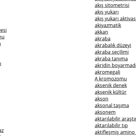
akış sitometrisi
akış yukarı
akış yukarı aktivas
akiyazmatik
esi
akkan
nu
akraba
n
akrabalık düzeyi
akraba seçilimi
akraba tanıma
ı
akridin boyarmad
akromegali
A kromozomu
aksenik denek
aksenik kültür
akson
aksonal taşıma
aksonem
aktarılabilir araşt
aktarılabilir tıp
az
aktifleşmiş amino 