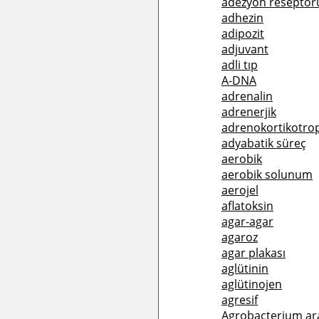
adezyon reseptör
adhezin
adipozit
adjuvant
adli tıp
A-DNA
adrenalin
adrenerjik
adrenokortikotro
adyabatik süreç
aerobik
aerobik solunum
aerojel
aflatoksin
agar-agar
agaroz
agar plakası
aglütinin
aglütinojen
agresif
Agrobacterium ar