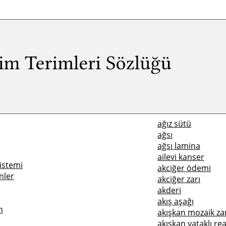
ağız sütü
ağsı
ağsı lamina
ailevi kanser
istemi
akciğer ödemi
nler
akciğer zarı
akderi
akış aşağı
n
akışkan mozaik za
akışkan yataklı re